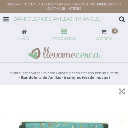
20% OFF EN TODA LA TIENDA PARA COMPRAS CON TRANSFERENCIA / 3
CUOTAS SIN INTERÉS
BANDOLERA DE ANILLAS -TRIANGLES (VERDE MUSGO)
0
INICIO
PRODUCTOS
CARRITO
Inicio
>
Bandoleras Llevame Cerca
>
Bandoleras con bolsillo
>
Verde
>
Bandolera de Anillas -triangles (verde musgo)