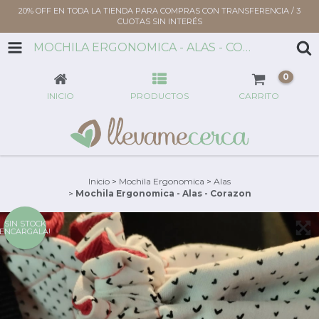
20% OFF EN TODA LA TIENDA PARA COMPRAS CON TRANSFERENCIA / 3
CUOTAS SIN INTERÉS
MOCHILA ERGONOMICA - ALAS - CORAZON
0
INICIO
PRODUCTOS
CARRITO
Inicio
>
Mochila Ergonomica
>
Alas
>
Mochila Ergonomica - Alas - Corazon
SIN STOCK
ENCARGALA!