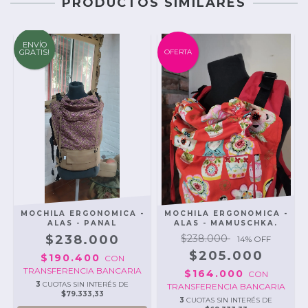
PRODUCTOS SIMILARES
ENVÍO
GRATIS!
OFERTA
-
MOCHILA ERGONOMICA -
MOCHILA ERGONOMICA -
ALAS - PANAL
ALAS - MAMUSCHKA.
$238.000
$238.000
14
% OFF
$205.000
$190.400
CON
TRANSFERENCIA BANCARIA
$164.000
CON
3
CUOTAS SIN INTERÉS DE
TRANSFERENCIA BANCARIA
$79.333,33
3
CUOTAS SIN INTERÉS DE