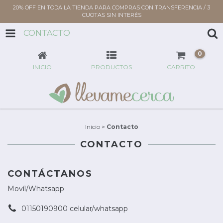
20% OFF EN TODA LA TIENDA PARA COMPRAS CON TRANSFERENCIA / 3
CUOTAS SIN INTERÉS
CONTACTO
0
INICIO
PRODUCTOS
CARRITO
Inicio
>
Contacto
CONTACTO
CONTÁCTANOS
Movíl/Whatsapp
01150190900 celular/whatsapp