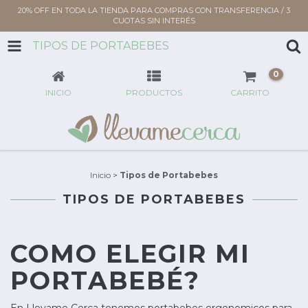
20% OFF EN TODA LA TIENDA PARA COMPRAS CON TRANSFERENCIA / 3
CUOTAS SIN INTERÉS
TIPOS DE PORTABEBES
0
INICIO
PRODUCTOS
CARRITO
Inicio
>
Tipos de Portabebes
TIPOS DE PORTABEBES
COMO ELEGIR MI
PORTABEBÉ?
En Llevame Cerca tenemos portabebes ergonomicos para